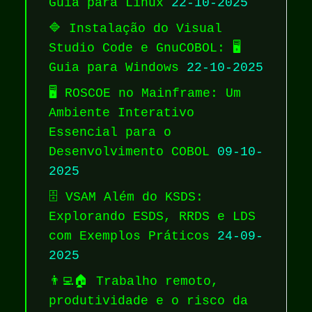
Guia para Linux
22-10-2025
🔷 Instalação do Visual
Studio Code e GnuCOBOL: 🖥️
Guia para Windows
22-10-2025
🖥️ ROSCOE no Mainframe: Um
Ambiente Interativo
Essencial para o
Desenvolvimento COBOL
09-10-
2025
🗄️ VSAM Além do KSDS:
Explorando ESDS, RRDS e LDS
com Exemplos Práticos
24-09-
2025
👨‍💻🏠 Trabalho remoto,
produtividade e o risco da