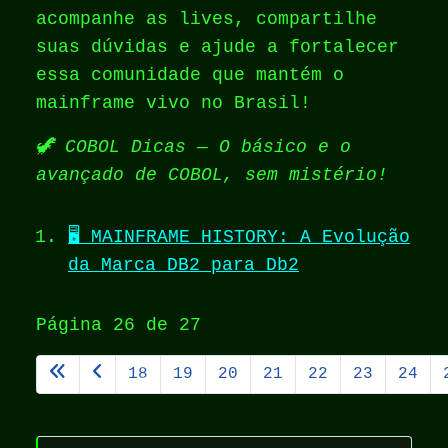
acompanhe as lives, compartilhe
suas dúvidas e ajude a fortalecer
essa comunidade que mantém o
mainframe vivo no Brasil!
🦖 COBOL Dicas — O básico e o
avançado de COBOL, sem mistério!
🖥️ MAINFRAME HISTORY: A Evolução
da Marca DB2 para Db2
Página 26 de 27
18
19
20
21
22
23
24