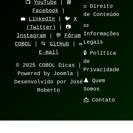
📺
YouTube
| 📘
⚖️ Direito
Facebook
|
de Conteúdo
💼
LinkedIn
| 🐦
X
📜
(Twitter)
| 📷
Informações
Instagram
| 💬
Fórum
Legais
COBOL
| 📂
GitHub
| ✉️
E-mail
🔒 Política
de
© 2025 COBOL Dicas |
Privacidade
Powered by Joomla |
👤 Quem
Desenvolvido por José
Somos
Roberto
📩 Contato