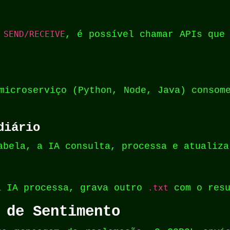
 SEND/RECEIVE
, é possível chamar APIs que
microserviço (Python, Node, Java) consom
diário
abela, a IA consulta, processa e atualiza
a IA processa, grava outro
.txt
com o resu
 de Sentimento