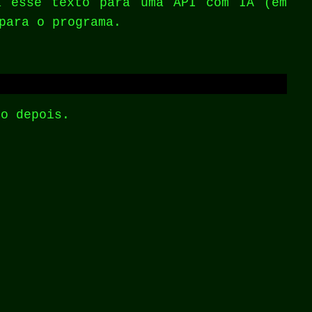
a esse texto para uma API com IA (em
para o programa.
o depois.