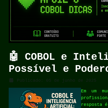
🤖 COBOL e Intel
Possível e Poder
Detalhes
Publicado: 05 de junho de 2025
Em um mu
profissio
resposta 