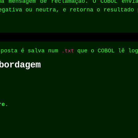
ma mensagem de reclamação. O COBOL envi
egativa ou neutra, e retorna o resultado 
sposta é salva num
.txt
que o COBOL lê log
bordagem
re.