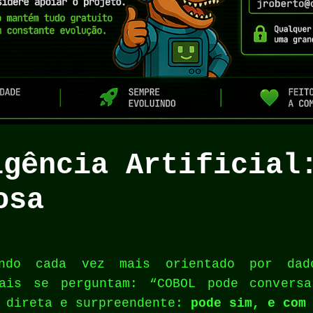
igência Artificial
osa
ndo cada vez mais orientado por dado
nais se perguntam: “COBOL pode convers
é direta e surpreendente:
pode sim, e com