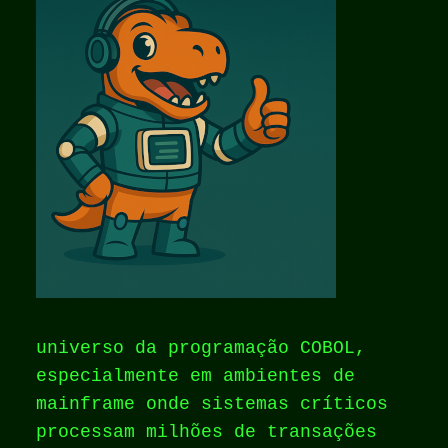
universo da programação COBOL,
especialmente em ambientes de
mainframe onde sistemas críticos
processam milhões de transações