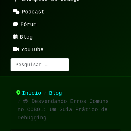
Podcast
Fórum
Blog
YouTube
Pesquisar
Início
Blog
🐞 Desvendando Erros Comuns
no COBOL: Um Guia Prático de
Debugging