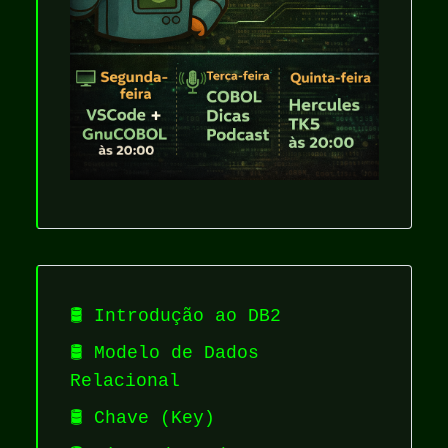
🛢️ Introdução ao DB2
🛢️ Modelo de Dados
Relacional
🛢️ Chave (Key)