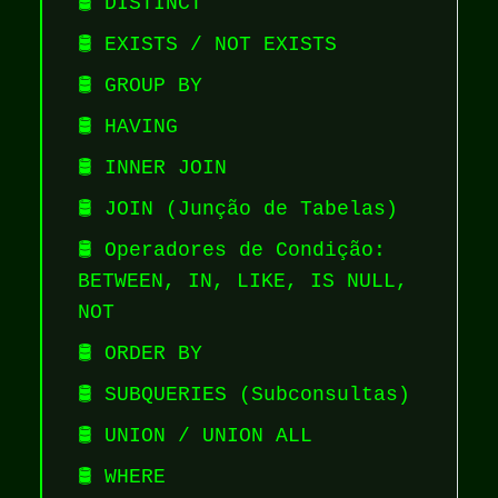
🛢️ DISTINCT
🛢️ EXISTS / NOT EXISTS
🛢️ GROUP BY
🛢️ HAVING
🛢️ INNER JOIN
🛢️ JOIN (Junção de Tabelas)
🛢️ Operadores de Condição:
BETWEEN, IN, LIKE, IS NULL,
NOT
🛢️ ORDER BY
🛢️ SUBQUERIES (Subconsultas)
🛢️ UNION / UNION ALL
🛢️ WHERE