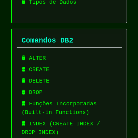
🛢️ Tipos de Dados
Comandos DB2
🛢️ ALTER
🛢️ CREATE
🛢️ DELETE
🛢️ DROP
🛢️ Funções Incorporadas
(Built-in Functions)
🛢️ INDEX (CREATE INDEX /
DROP INDEX)