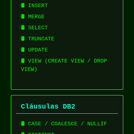
🛢️ INSERT
🛢️ MERGE
🛢️ SELECT
🛢️ TRUNCATE
🛢️ UPDATE
🛢️ VIEW (CREATE VIEW / DROP
VIEW)
Cláusulas DB2
🛢️ CASE / COALESCE / NULLIF