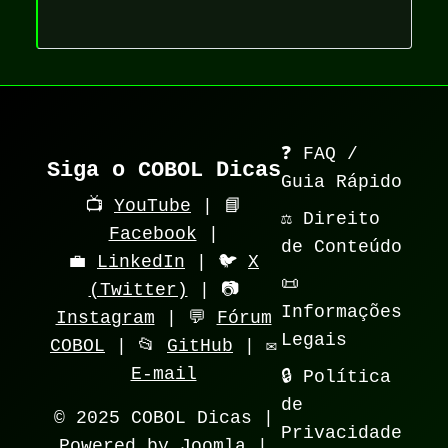
❓ FAQ /
Siga o COBOL Dicas
Guia Rápido
📺
YouTube
| 📘
⚖️ Direito
Facebook
|
de Conteúdo
💼
LinkedIn
| 🐦
X
📜
(Twitter)
| 📷
Informações
Instagram
| 💬
Fórum
Legais
COBOL
| 📂
GitHub
| ✉️
E-mail
🔒 Política
de
© 2025 COBOL Dicas |
Privacidade
Powered by Joomla |