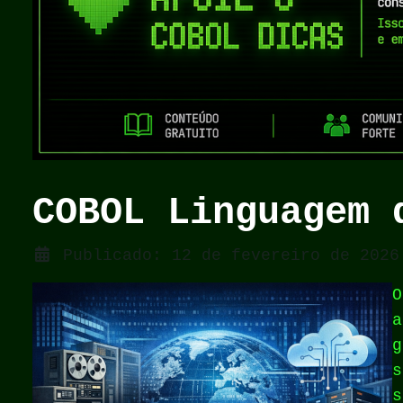
COBOL Linguagem 
Detalhes
Publicado: 12 de fevereiro de 2026
O
a
g
s
s