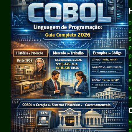
O
u
S
p
p
i
p
e
N
s
M
d