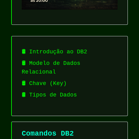
🛢️ Introdução ao DB2
🛢️ Modelo de Dados
Relacional
🛢️ Chave (Key)
🛢️ Tipos de Dados
Comandos DB2