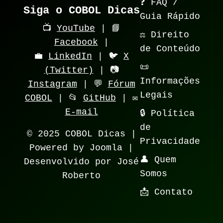
❓ FAQ /
Siga o COBOL Dicas
Guia Rápido
📺
YouTube
| 📘
⚖️ Direito
Facebook
|
de Conteúdo
💼
LinkedIn
| 🐦
X
📜
(Twitter)
| 📷
Informações
Instagram
| 💬
Fórum
Legais
COBOL
| 📂
GitHub
| ✉️
E-mail
🔒 Política
de
© 2025 COBOL Dicas |
Privacidade
Powered by Joomla |
👤 Quem
Desenvolvido por José
Somos
Roberto
📩 Contato