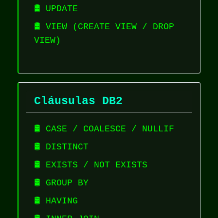
🛢️ UPDATE
🛢️ VIEW (CREATE VIEW / DROP
VIEW)
Cláusulas DB2
🛢️ CASE / COALESCE / NULLIF
🛢️ DISTINCT
🛢️ EXISTS / NOT EXISTS
🛢️ GROUP BY
🛢️ HAVING