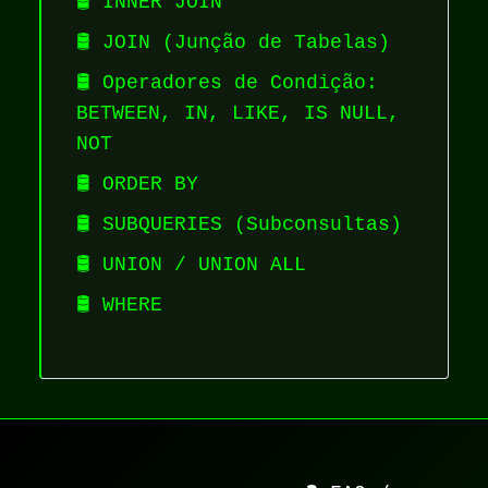
🛢️ INNER JOIN
🛢️ JOIN (Junção de Tabelas)
🛢️ Operadores de Condição:
BETWEEN, IN, LIKE, IS NULL,
NOT
🛢️ ORDER BY
🛢️ SUBQUERIES (Subconsultas)
🛢️ UNION / UNION ALL
🛢️ WHERE