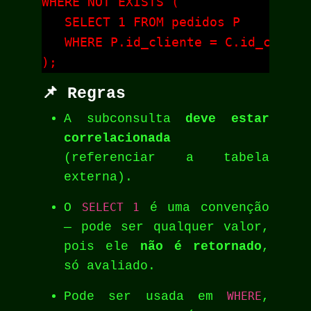
WHERE NOT EXISTS (

   SELECT 1 FROM pedidos P

   WHERE P.id_cliente = C.id_cliente
);
📌 Regras
A subconsulta
deve estar
correlacionada
(referenciar a tabela
externa).
O
SELECT 1
é uma convenção
— pode ser qualquer valor,
pois ele
não é retornado
,
só avaliado.
Pode ser usada em
WHERE
,