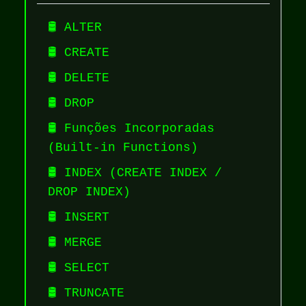
🛢️ ALTER
🛢️ CREATE
🛢️ DELETE
🛢️ DROP
🛢️ Funções Incorporadas
(Built-in Functions)
🛢️ INDEX (CREATE INDEX /
DROP INDEX)
🛢️ INSERT
🛢️ MERGE
🛢️ SELECT
🛢️ TRUNCATE