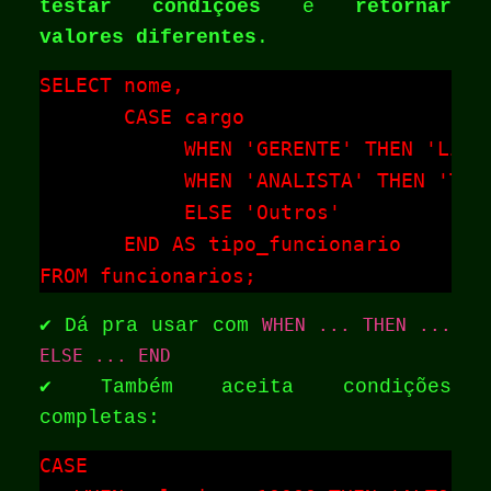
testar condições
e
retornar
valores diferentes
.
SELECT nome,

       CASE cargo

            WHEN 'GERENTE' THEN 'Lider
            WHEN 'ANALISTA' THEN 'Técn
            ELSE 'Outros'

       END AS tipo_funcionario

FROM funcionarios;
✔️ Dá pra usar com
WHEN ... THEN ...
ELSE ... END
✔️ Também aceita condições
completas:
CASE 
