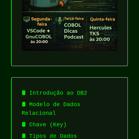
🛢️ Introdução ao DB2
🛢️ Modelo de Dados
Relacional
🛢️ Chave (Key)
🛢️ Tipos de Dados