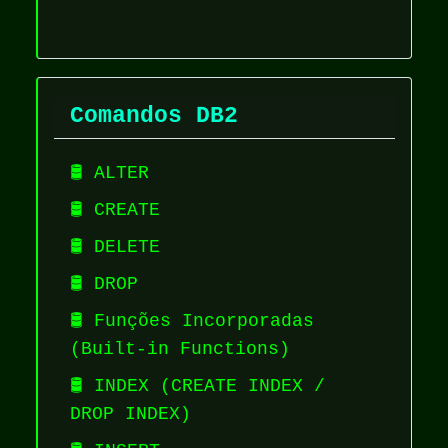
Comandos DB2
🛢️ ALTER
🛢️ CREATE
🛢️ DELETE
🛢️ DROP
🛢️ Funções Incorporadas
(Built-in Functions)
🛢️ INDEX (CREATE INDEX /
DROP INDEX)