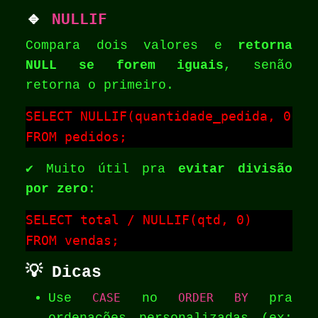
🔹
NULLIF
Compara dois valores e
retorna
NULL se forem iguais
, senão
retorna o primeiro.
SELECT NULLIF(quantidade_pedida, 0)

FROM pedidos;
✔️ Muito útil pra
evitar divisão
por zero
:
SELECT total / NULLIF(qtd, 0)

FROM vendas;
💡 Dicas
Use
CASE
no
ORDER BY
pra