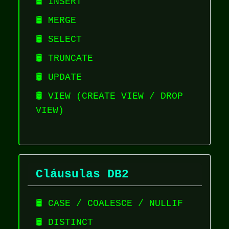
🛢️ INSERT
🛢️ MERGE
🛢️ SELECT
🛢️ TRUNCATE
🛢️ UPDATE
🛢️ VIEW (CREATE VIEW / DROP
VIEW)
Cláusulas DB2
🛢️ CASE / COALESCE / NULLIF
🛢️ DISTINCT