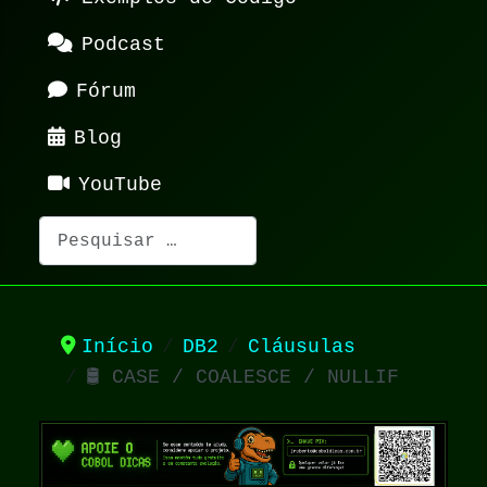
Podcast
Fórum
Blog
YouTube
Pesquisar
Início
DB2
Cláusulas
🛢️ CASE / COALESCE / NULLIF