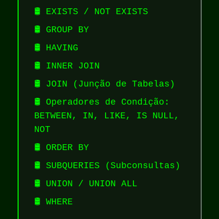
🛢️ EXISTS / NOT EXISTS
🛢️ GROUP BY
🛢️ HAVING
🛢️ INNER JOIN
🛢️ JOIN (Junção de Tabelas)
🛢️ Operadores de Condição:
BETWEEN, IN, LIKE, IS NULL,
NOT
🛢️ ORDER BY
🛢️ SUBQUERIES (Subconsultas)
🛢️ UNION / UNION ALL
🛢️ WHERE