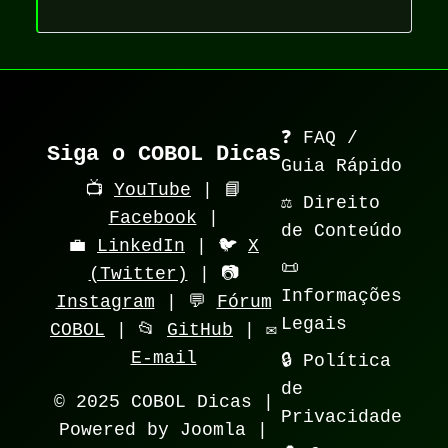
❓ FAQ /
Siga o COBOL Dicas
Guia Rápido
📺
YouTube
| 📘
⚖️ Direito
Facebook
|
de Conteúdo
💼
LinkedIn
| 🐦
X
📜
(Twitter)
| 📷
Informações
Instagram
| 💬
Fórum
Legais
COBOL
| 📂
GitHub
| ✉️
E-mail
🔒 Política
de
© 2025 COBOL Dicas |
Privacidade
Powered by Joomla |