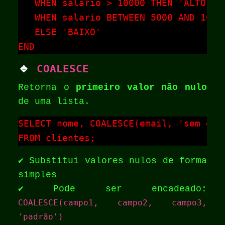
   WHEN salario > 10000 THEN 'ALTO'

   WHEN salario BETWEEN 5000 AND 10000
   ELSE 'BAIXO'

END
🔹
COALESCE
Retorna o
primeiro valor não nulo
de uma lista.
SELECT nome, COALESCE(email, 'sem emai
FROM clientes;
✔️ Substitui valores nulos de forma
simples
✔️ Pode ser encadeado:
COALESCE(campo1, campo2, campo3,
'padrão')