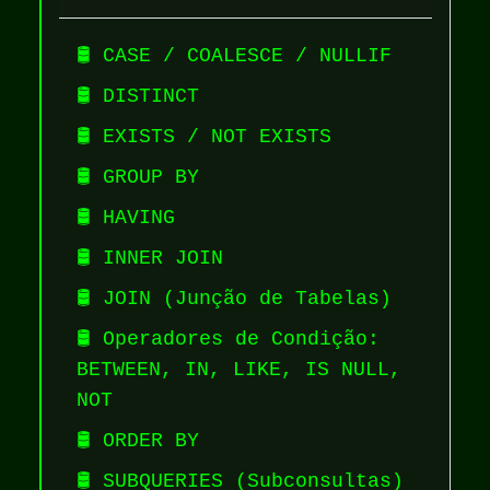
🛢️ CASE / COALESCE / NULLIF
🛢️ DISTINCT
🛢️ EXISTS / NOT EXISTS
🛢️ GROUP BY
🛢️ HAVING
🛢️ INNER JOIN
🛢️ JOIN (Junção de Tabelas)
🛢️ Operadores de Condição:
BETWEEN, IN, LIKE, IS NULL,
NOT
🛢️ ORDER BY
🛢️ SUBQUERIES (Subconsultas)