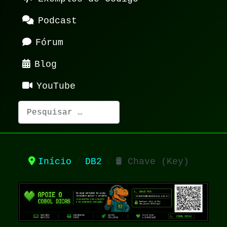
Podcast
Fórum
Blog
YouTube
Pesquisar
Início
DB2
🛢️ Chave (Key)