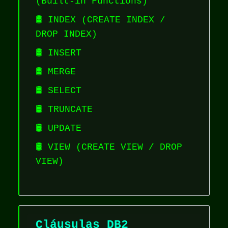
(Built-in Functions)
🛢️ INDEX (CREATE INDEX /
DROP INDEX)
🛢️ INSERT
🛢️ MERGE
🛢️ SELECT
🛢️ TRUNCATE
🛢️ UPDATE
🛢️ VIEW (CREATE VIEW / DROP
VIEW)
Cláusulas DB2