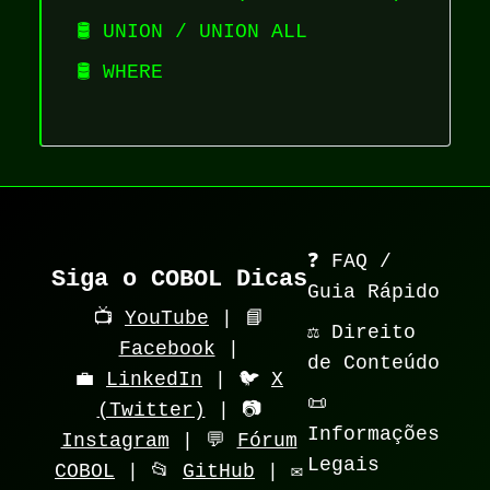
🛢️ UNION / UNION ALL
🛢️ WHERE
❓ FAQ /
Siga o COBOL Dicas
Guia Rápido
📺
YouTube
| 📘
⚖️ Direito
Facebook
|
de Conteúdo
💼
LinkedIn
| 🐦
X
📜
(Twitter)
| 📷
Informações
Instagram
| 💬
Fórum
Legais
COBOL
| 📂
GitHub
| ✉️