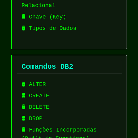
Relacional
🛢️ Chave (Key)
🛢️ Tipos de Dados
Comandos DB2
🛢️ ALTER
🛢️ CREATE
🛢️ DELETE
🛢️ DROP
🛢️ Funções Incorporadas