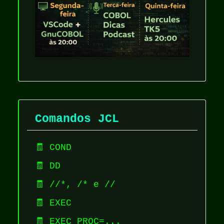
Comandos JCL
🧾 COND
🧾 DD
🧾 //*, /* e //
🧾 EXEC
🧾 EXEC PROC=...