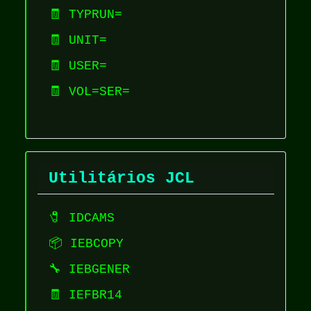
🧾 TYPRUN=
🧾 UNIT=
🧾 USER=
🧾 VOL=SER=
Utilitários JCL
🧷 IDCAMS
📦 IEBCOPY
🔧 IEBGENER
🧾 IEFBR14