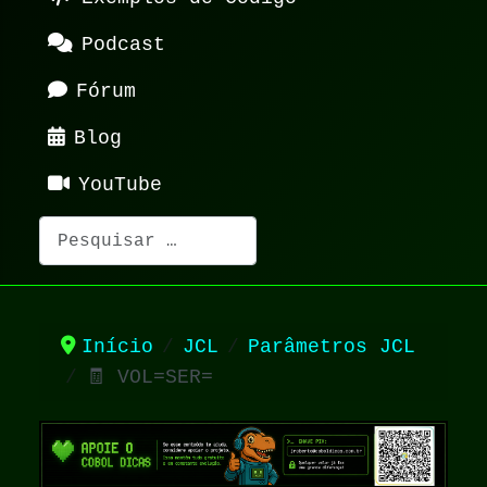
Podcast
Fórum
Blog
YouTube
Pesquisar
Início
JCL
Parâmetros JCL
🧾 VOL=SER=