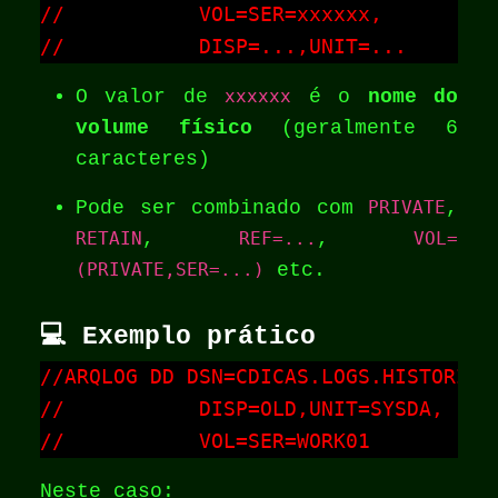
//           VOL=SER=xxxxxx,

//           DISP=...,UNIT=...
O valor de
xxxxxx
é o
nome do
volume físico
(geralmente 6
caracteres)
Pode ser combinado com
PRIVATE
,
RETAIN
,
REF=...
,
VOL=
(PRIVATE,SER=...)
etc.
💻 Exemplo prático
//ARQLOG DD DSN=CDICAS.LOGS.HISTORICO,
//           DISP=OLD,UNIT=SYSDA,

//           VOL=SER=WORK01
Neste caso: