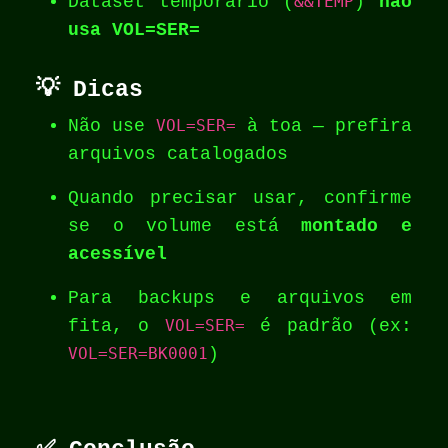
Dataset temporário (
&&TEMP
)
não
usa VOL=SER=
💡 Dicas
Não use
VOL=SER=
à toa — prefira
arquivos catalogados
Quando precisar usar, confirme
se o volume está
montado e
acessível
Para backups e arquivos em
fita, o
VOL=SER=
é padrão (ex:
VOL=SER=BK0001
)