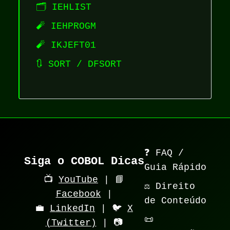
🗂️ IEHLIST
🧨 IEHPROGM
🧨 IKJEFT01
🔃 SORT / DFSORT
❓ FAQ /
Siga o COBOL Dicas
Guia Rápido
📺
YouTube
| 📘
⚖️ Direito
Facebook
|
de Conteúdo
💼
LinkedIn
| 🐦
X
📜
(Twitter)
| 📷