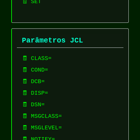
🧾 SET
Parâmetros JCL
🧾 CLASS=
🧾 COND=
🧾 DCB=
🧾 DISP=
🧾 DSN=
🧾 MSGCLASS=
🧾 MSGLEVEL=
🧾 NOTIFY=