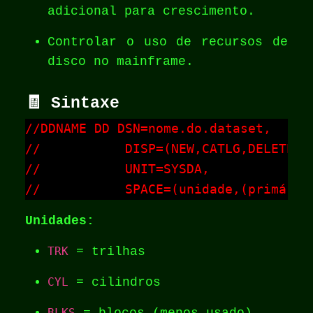
adicional para crescimento.
Controlar o uso de recursos de
disco no mainframe.
🧾 Sintaxe
//DDNAME DD DSN=nome.do.dataset,

//           DISP=(NEW,CATLG,DELETE),

//           UNIT=SYSDA,

//           SPACE=(unidade,(primária
Unidades:
TRK
= trilhas
CYL
= cilindros
BLKS