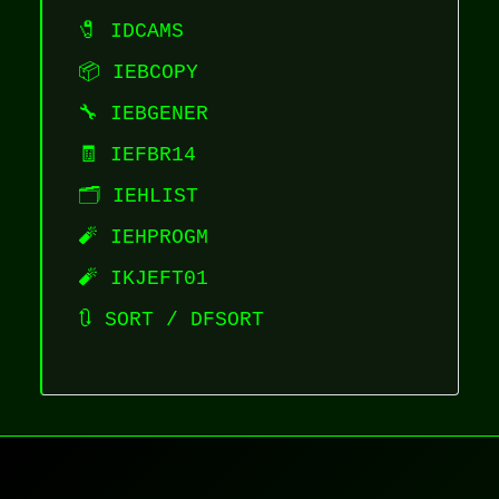
🧷 IDCAMS
📦 IEBCOPY
🔧 IEBGENER
🧾 IEFBR14
🗂️ IEHLIST
🧨 IEHPROGM
🧨 IKJEFT01
🔃 SORT / DFSORT