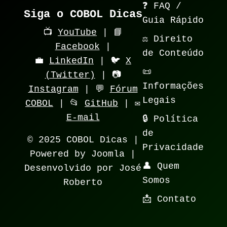
❓ FAQ /
Siga o COBOL Dicas
Guia Rápido
📺
YouTube
| 📘
⚖️ Direito
Facebook
|
de Conteúdo
💼
LinkedIn
| 🐦
X
📜
(Twitter)
| 📷
Informações
Instagram
| 💬
Fórum
Legais
COBOL
| 📂
GitHub
| ✉️
E-mail
🔒 Política
de
© 2025 COBOL Dicas |
Privacidade
Powered by Joomla |
👤 Quem
Desenvolvido por José
Somos
Roberto
📩 Contato