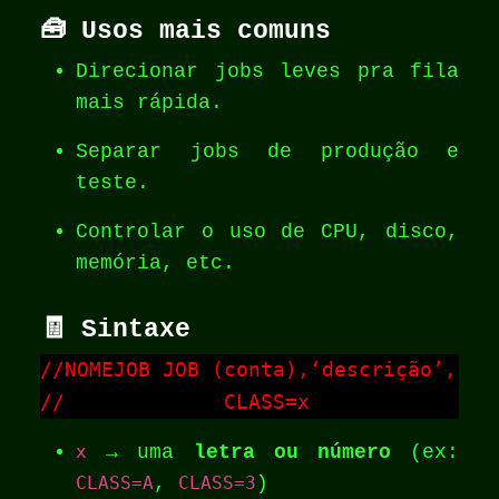
🧰 Usos mais comuns
Direcionar jobs leves pra fila
mais rápida.
Separar jobs de produção e
teste.
Controlar o uso de CPU, disco,
memória, etc.
🧾 Sintaxe
//NOMEJOB JOB (conta),‘descrição’,

//             CLASS=x
x
→ uma
letra ou número
(ex:
CLASS=A
,
CLASS=3
)