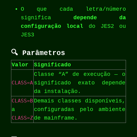
O que cada letra/número
significa
depende da
configuração local
do JES2 ou
JES3
🔍
Parâmetros
Valor
Significado
Classe “A” de execução — o
CLASS=A
significado exato depende
da instalação.
CLASS=B
Demais classes disponíveis,
a
configuradas pelo ambiente
CLASS=Z
de mainframe.