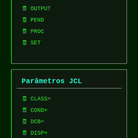
🧾 OUTPUT
🧾 PEND
🧾 PROC
🧾 SET
Parâmetros JCL
🧾 CLASS=
🧾 COND=
🧾 DCB=
🧾 DISP=