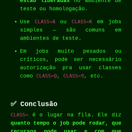
estão liberadas
no ambiente de
teste ou homologação.
Use
CLASS=A
ou
CLASS=K
em jobs
simples — são comuns em
ambientes de teste.
Em jobs muito pesados ou
críticos, pode ser necessário
autorização pra usar classes
como
CLASS=Q
,
CLASS=9
, etc.
✅ Conclusão
CLASS=
é o lugar na fila. Ele diz
quanto tempo o job pode rodar, que
recursos pode usar e com que