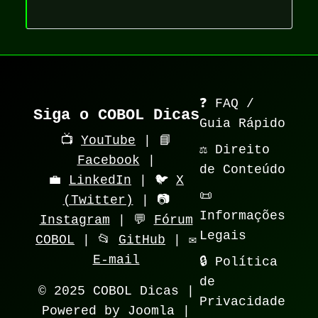
❓ FAQ /
Siga o COBOL Dicas
Guia Rápido
📺
YouTube
| 📘
⚖️ Direito
Facebook
|
de Conteúdo
💼
LinkedIn
| 🐦
X
📜
(Twitter)
| 📷
Informações
Instagram
| 💬
Fórum
Legais
COBOL
| 📂
GitHub
| ✉️
E-mail
🔒 Política
de
© 2025 COBOL Dicas |
Privacidade
Powered by Joomla |