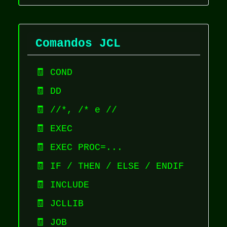
Comandos JCL
🧾 COND
🧾 DD
🧾 //*, /* e //
🧾 EXEC
🧾 EXEC PROC=...
🧾 IF / THEN / ELSE / ENDIF
🧾 INCLUDE
🧾 JCLLIB
🧾 JOB