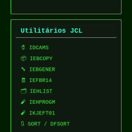
Utilitários JCL
🧷 IDCAMS
📦 IEBCOPY
🔧 IEBGENER
🧾 IEFBR14
🗂️ IEHLIST
🧨 IEHPROGM
🧨 IKJEFT01
🔃 SORT / DFSORT