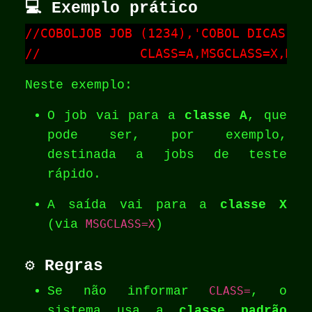
💻 Exemplo prático
//COBOLJOB JOB (1234),'COBOL DICAS',

Neste exemplo:
O job vai para a
classe A
, que
pode ser, por exemplo,
destinada a jobs de teste
rápido.
A saída vai para a
classe X
(via
MSGCLASS=X
)
⚙️ Regras
Se não informar
CLASS=
, o
sistema usa a
classe padrão