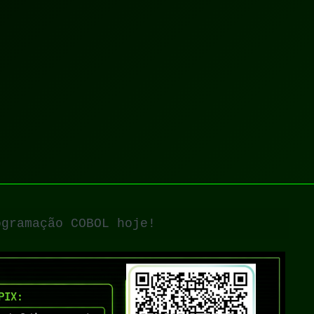
ogramação COBOL hoje!