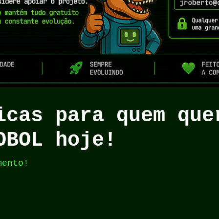
Dicas para quem qu
OBOL hoje!
mento!