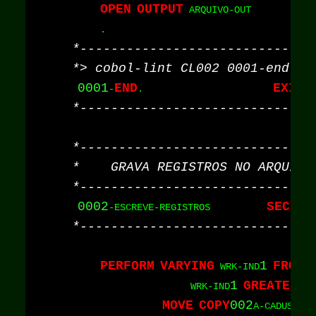
OPEN
OUTPUT
0001
END
EXIT
-
.                       
0002
SECTIO
-ESCREVE-REGISTROS          
PERFORM
VARYING
1
FROM
 WRK-IND
1
GREATER
C
                     WRK-IND
MOVE
COPY
002
A-CADUSUAR(