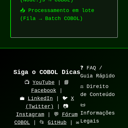
📥 Processamento em lote
(Fila → Batch COBOL)
❓ FAQ /
Siga o COBOL Dicas
Guia Rápido
📺
YouTube
| 📘
⚖️ Direito
Facebook
|
de Conteúdo
💼
LinkedIn
| 🐦
X
📜
(Twitter)
| 📷
Informações
Instagram
| 💬
Fórum
Legais
COBOL
| 📂
GitHub
| ✉️