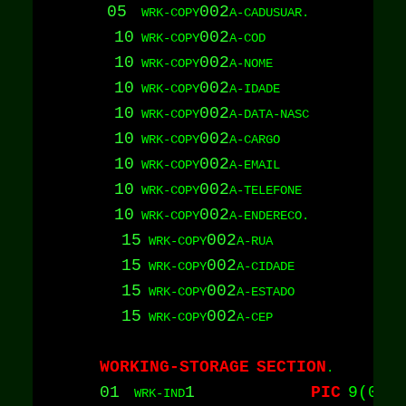
05
002
  WRK-COPY
10
002
PI
 WRK-COPY
A-COD                
10
002
PI
 WRK-COPY
A-NOME               
10
002
PI
 WRK-COPY
A-IDADE              
10
002
PI
 WRK-COPY
A-DATA-NASC          
10
002
PI
 WRK-COPY
A-CARGO              
10
002
PI
 WRK-COPY
A-EMAIL              
10
002
PI
 WRK-COPY
A-TELEFONE           
10
002
 WRK-COPY
15
002
PI
 WRK-COPY
A-RUA               
15
002
PI
 WRK-COPY
A-CIDADE            
15
002
PI
 WRK-COPY
A-ESTADO            
15
002
PI
 WRK-COPY
A-CEP               
WORKING-STORAGE
SECTION
01
1
PIC
9(02)
  WRK-IND