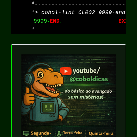
9999
END
EXIT
-
.                       