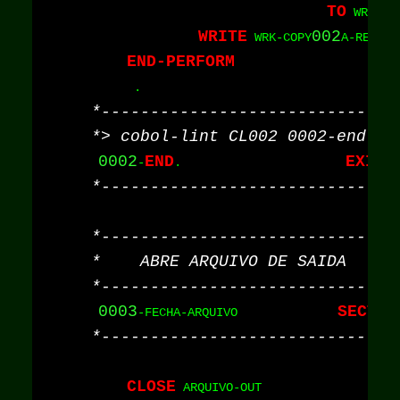
TO
 WRK-CO
WRITE
002
 WRK-COPY
END-PERFORM
0002
END
EXIT
-
.                       
0003
SECTIO
-FECHA-ARQUIVO              
CLOSE