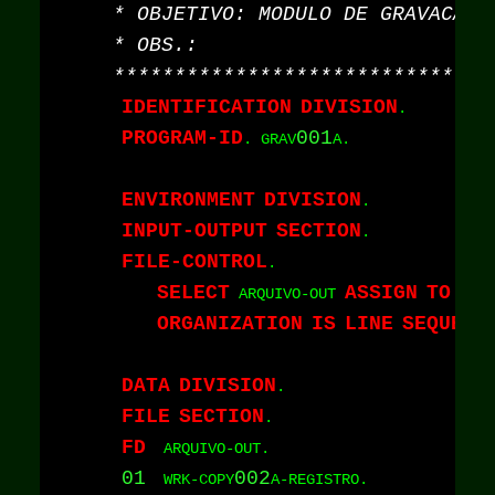
IDENTIFICATION
DIVISION
PROGRAM-ID
001
. GRAV
A.

ENVIRONMENT
DIVISION
INPUT-OUTPUT
SECTION
FILE-CONTROL
SELECT
ASSIGN
TO
"S
 ARQUIVO-OUT 
ORGANIZATION
IS
LINE
SEQUENT
DATA
DIVISION
FILE
SECTION
FD
01
002
  WRK-COPY