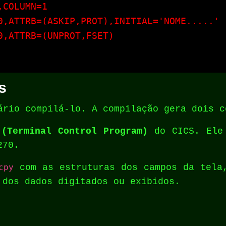
COLUMN=1

0,ATTRB=(ASKIP,PROT),INITIAL='NOME.....'

,ATTRB=(UNPROT,FSET)

s
ário compilá-lo. A compilação gera dois c
 (Terminal Control Program)
do CICS. Ele 
270.
cpy
com as estruturas dos campos da tela,
 dos dados digitados ou exibidos.