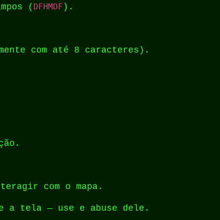
ampos (
DFHMDF
).
mente com até 8 caracteres).
ção.
teragir com o mapa.
e a tela — use e abuse dele.