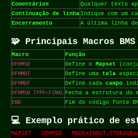
Comentários
Qualquer texto ap
Continuação de linha
Indique com um c
Encerramento
A última linha d
🧩 Principais Macros BMS
Macro
Função
DFHMSD
Define o
Mapset
(conju
DFHMDI
Define uma
tela
especí
DFHMDF
Define cada
campo
indi
DFHMSD TYPE=FINAL
Fecha a estrutura do 
END
Fim do código fonte B
💻 Exemplo prático de es
MAPSET   DFHMSD   MODE=INOUT,STORAGE=A