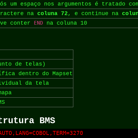
ós um espaço nos argumentos é tratado co
aractere na
coluna 72
, e continue na
colu
eve conter
END
na coluna 10
nto de telas)
fica dentro do Mapset
vidual da tela
mapa
MS
trutura BMS
UTO,LANG=COBOL,TERM=3270
