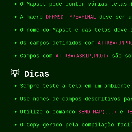
O Mapset pode conter várias telas 
A macro
DFHMSD TYPE=FINAL
deve ser u
O nome do Mapset e das telas deve 
Os campos definidos com
ATTRB=(UNPR
Campos com
ATTRB=(ASKIP,PROT)
são so
💡 Dicas
Sempre teste a tela em um ambiente
Use nomes de campos descritivos pa
Utilize o comando
SEND MAP(...)
e
R
O Copy gerado pela compilação faci