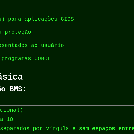
s) para aplicações CICS
u proteção
esentados ao usuário
 programas COBOL
ásica
ão BMS:
cional)
a 10
 separados por vírgula e
sem espaços entr