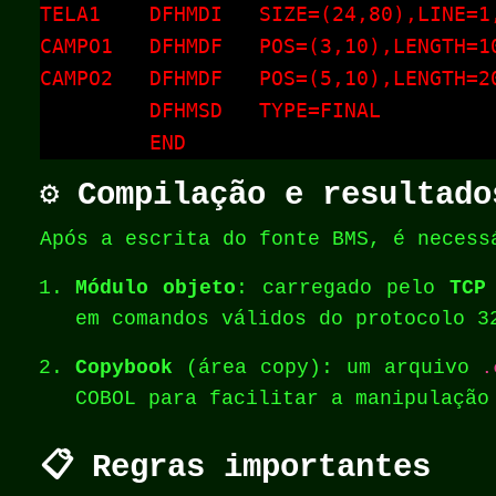
TELA1    DFHMDI   SIZE=(24,80),LINE=1,
CAMPO1   DFHMDF   POS=(3,10),LENGTH=1
CAMPO2   DFHMDF   POS=(5,10),LENGTH=20
         DFHMSD   TYPE=FINAL

         END
⚙️ Compilação e resultado
Após a escrita do fonte BMS, é necess
Módulo objeto
: carregado pelo
TCP
em comandos válidos do protocolo 3
Copybook
(área copy): um arquivo
.
COBOL para facilitar a manipulação
📋 Regras importantes