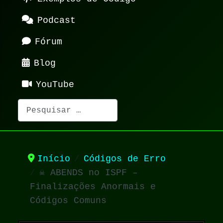
Podcast
Fórum
Blog
YouTube
Pesquisar
Início
Códigos de Erro
☠️ ABENDS no ISPF –
Finalizações Anormais e
Códigos Comuns