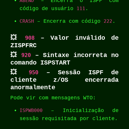
ABEND
– Encerra o ISPF com
código de usuário
111
.
CRASH
– Encerra com código
222
.
💥
908
– Valor inválido de
ZISPFRC
💥
920
– Sintaxe incorreta no
comando ISPSTART
💥
950
– Sessão ISPF de
cliente z/OS encerrada
anormalmente
Pode vir com mensagens WTO:
ISPWB000
– Inicialização de
sessão requisitada por cliente.