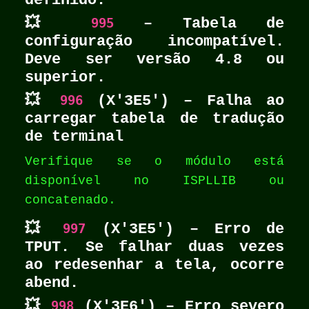
definido.
💥
995
– Tabela de
configuração incompatível.
Deve ser versão 4.8 ou
superior.
💥
996
(X'3E5') – Falha ao
carregar tabela de tradução
de terminal
Verifique se o módulo está
disponível no ISPLLIB ou
concatenado.
💥
997
(X'3E5') – Erro de
TPUT. Se falhar duas vezes
ao redesenhar a tela, ocorre
abend.
💥
998
(X'3E6') – Erro severo