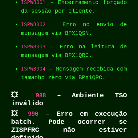
ISPWB001
– Encerramento forçado
da sessão por cliente.
ISPWB002
– Erro no envio de
mensagem via BPX1QSN.
ISPWB003
– Erro na leitura de
mensagem via BPX1QRC.
ISPWB004
– Mensagem recebida com
tamanho zero via BPX1QRC.
💥
988
– Ambiente TSO
inválido
💥
990
– Erro em execução
batch. Pode ocorrer se
ZISPFRC não estiver