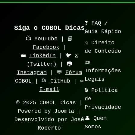
❓ FAQ /
Siga o COBOL Dicas
Guia Rápido
📺
YouTube
| 📘
⚖️ Direito
Facebook
|
de Conteúdo
💼
LinkedIn
| 🐦
X
📜
(Twitter)
| 📷
Informações
Instagram
| 💬
Fórum
Legais
COBOL
| 📂
GitHub
| ✉️
E-mail
🔒 Política
de
© 2025 COBOL Dicas |
Privacidade
Powered by Joomla |
👤 Quem
Desenvolvido por José
Somos
Roberto